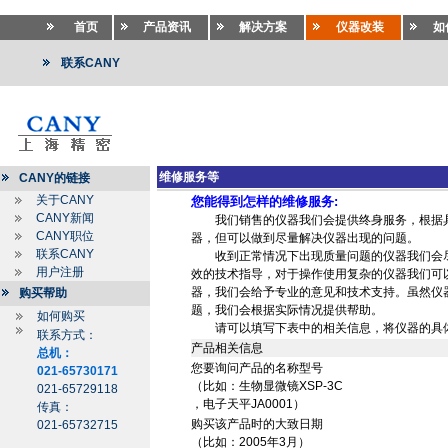
首页
产品资讯
解决方案
仪器改装
如
联系CANY
维修服务等
CANY的链接
关于CANY
您能得到怎样的维修服务:
CANY新闻
我们销售的仪器我们会提供终身服务，根据具
CANY职位
器，但可以做到尽量解决仪器出现的问题。
联系CANY
收到正常情况下出现质量问题的仪器我们会尽
用户注册
效的技术指导，对于操作使用复杂的仪器我们可
器，我们会给予专业的意见和技术支持。虽然仪
购买帮助
题，我们会根据实际情况提供帮助。
如何购买
请可以填写下表中的相关信息，将仪器的具体
联系方式：
产品相关信息
总机：
您要询问产品的名称型号
021-65730171
（比如：生物显微镜XSP-3C
021-65729118
，电子天平JA0001）
传真：
购买该产品时的大致日期
021-65732715
（比如：2005年3月）