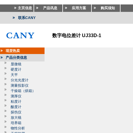
主页信息
产品讯息
应用方案
购买须知
联系CANY
数字电位差计 UJ33D-1
现货热卖
产品分类信息
显微镜
硬度计
天平
分光光度计
测量投影仪
干燥箱（烘箱）
测厚仪
粘度计
酸度计
探伤仪
放大镜
培养箱
物性分析