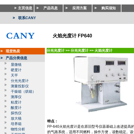
主页信息
产品讯息
应用方案
购买须知
联系CANY
火焰光度计 FP640
分光光度计
>>
分光光度计
>>
火焰光度计
现货热卖
产品分类信息
显微镜
硬度计
天平
分光光度计
测量投影仪
干燥箱（烘箱）
测厚仪
粘度计
酸度计
探伤仪
放大镜
特点：
培养箱
FP-640
火焰光度计是在原旧型号仪器基础上改进提高
物性分析
的气路系统，适用不同燃料，操作方便，读数稳定。该