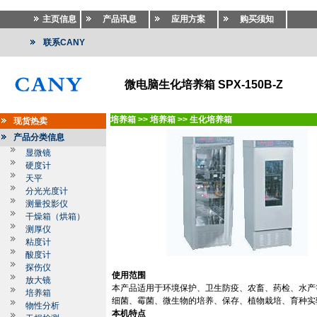
主页信息
产品讯息
应用方案
购买须知
联系CANY
微电脑生化培养箱 SPX-150B-Z
培养箱
>>
培养箱
>>
生化培养箱
现货热卖
产品分类信息
显微镜
硬度计
天平
分光光度计
测量投影仪
干燥箱（烘箱）
测厚仪
粘度计
酸度计
探伤仪
使用范围
放大镜
本产品适用于环境保护、卫生防疫、农畜、药检、水产
培养箱
细菌、霉菌、微生物的培养、保存、植物栽培、育种实
物性分析
本机特点