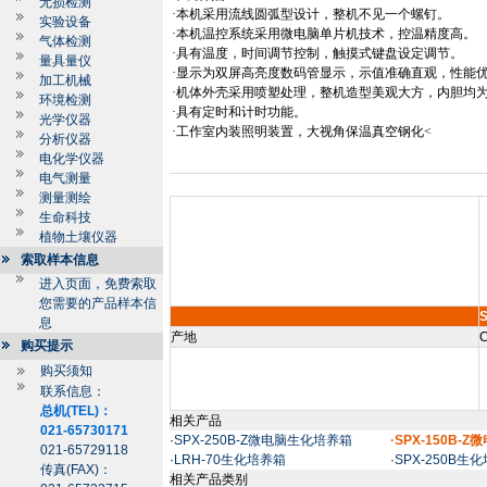
无损检测
·本机采用流线圆弧型设计，整机不见一个螺钉。
实验设备
·本机温控系统采用微电脑单片机技术，控温精度高。
气体检测
·具有温度，时间调节控制，触摸式键盘设定调节。
量具量仪
·显示为双屏高亮度数码管显示，示值准确直观，性能
加工机械
·机体外壳采用喷塑处理，整机造型美观大方，内胆均
环境检测
·具有定时和计时功能。
光学仪器
·工作室内装照明装置，大视角保温真空钢化<
分析仪器
电化学仪器
电气测量
测量测绘
生命科技
植物土壤仪器
索取样本信息
进入页面，免费索取
您需要的产品样本信
S
息
产地
C
购买提示
购买须知
联系信息：
总机(TEL)：
相关产品
021-65730171
·
SPX-250B-Z微电脑生化培养箱
·SPX-150B-
021-65729118
·
LRH-70生化培养箱
·
SPX-250B生
传真(FAX)：
相关产品类别