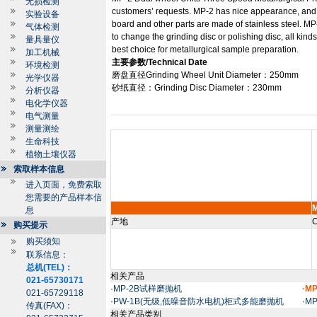
无损检测
customers’ requests. MP-2 has nice appearance, and o
实验设备
board and other parts are made of stainless steel. MP
气体检测
to change the grinding disc or polishing disc, all kin
量具量仪
best choice for metallurgical sample preparation.
加工机械
主要参数
/Technical Date
环境检测
磨盘直径
Grinding Wheel Unit Diameter
：
250mm
光学仪器
砂纸直径：
Grinding Disc Diameter
：
230mm
分析仪器
电化学仪器
电气测量
测量测绘
生命科技
植物土壤仪器
索取样本信息
进入页面，免费索取
您需要的产品样本信
息
产地
C
购买提示
购买须知
联系信息：
总机(TEL)：
相关产品
021-65730171
·
MP-2B试样磨抛机
·M
021-65729118
·
PW-1B(无级,低噪音防水电机)柜式多能磨抛机
·
M
传真(FAX)：
相关产品类别