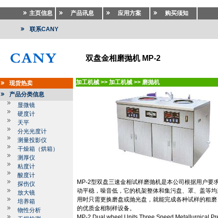
主页信息
产品讯息
应用方案
购买须知
联系CANY
双盘金相磨抛机 MP-2
加工机械
>>
加工机械
>>
磨抛机
现货热卖
产品分类信息
显微镜
硬度计
天平
分光光度计
测量投影仪
干燥箱（烘箱）
测厚仪
粘度计
酸度计
MP-2
型双盘三速金相试样磨抛机是本公司根据用户要
探伤仪
动平稳，噪音低，它的机架整体和集污盘、罩、盖等均
放大镜
用时只需更换磨盘或抛光盘，就能完成各种试样的粗磨
培养箱
的优质金相制样设备。
物性分析
MP-2 Dual wheel Units Three Speed Metallurgical Prep