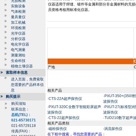
无损检测
仪器适用于焊缝、锻件等金属和部分非金属材料的无损
实验设备
员资格考核用标准化仪器。
气体检测
量具量仪
加工机械
环境检测
光学仪器
分析仪器
电化学仪器
电气测量
测量测绘
生命科技
C
植物土壤仪器
产地
C
索取样本信息
进入页面，免费索取
您需要的产品样本信
息
相关产品
·
PXUT-350+(3
购买提示
·
CTS-22A超声探伤仪
波探伤仪
购买须知
·
PXUT-320C全数字智能彩屏超声
·
PXUT-27(标准
联系信息：
波探伤仪
波探伤仪
总机(TEL)：
·
CTS-22超声探伤仪
·
TUD210数字超声
021-65730171
相关产品类别
021-65729118
·
磁粉探伤仪
·
涡流探伤仪
传真(FAX)：
在下框中搜索，寻找您需要的产品：