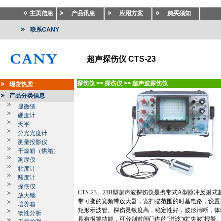
主页信息
产品讯息
应用方案
购买须知
联系CANY
超声探伤仪 CTS-23
探伤仪
>>
探伤仪
>>
超声波探伤仪
现货热卖
产品分类信息
显微镜
硬度计
天平
分光光度计
测量投影仪
干燥箱（烘箱）
测厚仪
粘度计
酸度计
探伤仪
CTS-23、23B型超声波探伤仪
是携带式A型脉冲反射式
放大镜
带可变的宽频带放大器，宽扫描范围的时基电路，设置
培养箱
矩形示波管。探伤灵敏度高，稳定性好，波形清晰，体
物性分析
具有报警功能，可分别对闸门内的
“
进波
”
或
“
失波
”
报警