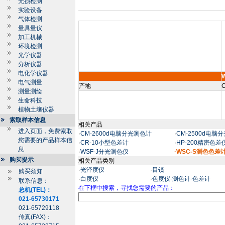
无损检测
实验设备
气体检测
量具量仪
加工机械
环境检测
光学仪器
分析仪器
电化学仪器
电气测量
产地
C
测量测绘
生命科技
植物土壤仪器
索取样本信息
相关产品
进入页面，免费索取
·
CM-2600d电脑分光测色计
·
CM-2500d电脑
您需要的产品样本信
·
CR-10小型色差计
·
HP-200精密色差
息
·
WSF-J分光测色仪
·WSC-S测色色差
购买提示
相关产品类别
·
光泽度仪
·
目镜
购买须知
·
白度仪
·
色度仪-测色计-色差计
联系信息：
在下框中搜索，寻找您需要的产品：
总机(TEL)：
021-65730171
021-65729118
传真(FAX)：