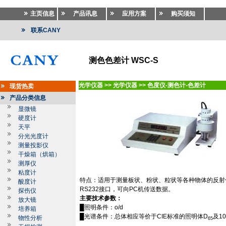
主页信息
产品讯息
应用方案
购买须知
联系CANY
测色色差计 WSC-S
光学仪器
>>
光学仪器
>>
色度仪-测色计-色差计
现货热卖
产品分类信息
显微镜
硬度计
天平
分光光度计
测量投影仪
干燥箱（烘箱）
测厚仪
粘度计
特点：适用于测量板状、粉状、粒状等各种物体的反射
酸度计
RS232
接口，可向
PC
机传送数据。
探伤仪
主要技术参数：
放大镜
█照明条件：
o/d
培养箱
█光谱条件：总体相应等价于
CIE
标准的照明体
D
及
10
物性分析
65