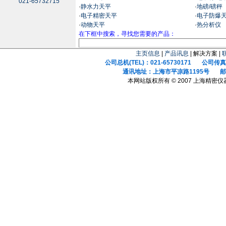
021-65732715
·
静水力天平
·
地磅/磅秤
·
电子精密天平
·
电子防爆
·
动物天平
·
热分析仪
在下框中搜索，寻找您需要的产品：
主页信息
|
产品讯息
| 解决方案 |
公司总机(TEL)：021-65730171 公司传真(F
通讯地址：上海市平凉路1195号 邮政
本网站版权所有 © 2007 上海精密