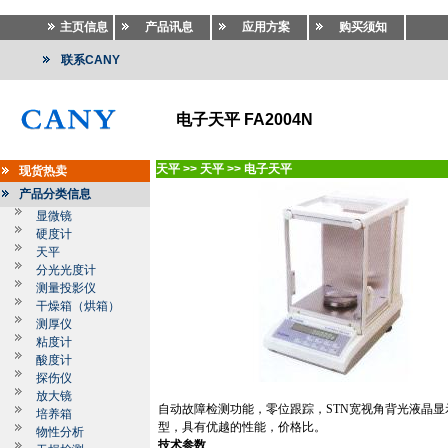
主页信息
产品讯息
应用方案
购买须知
联系CANY
电子天平 FA2004N
天平
>>
天平
>>
电子天平
现货热卖
产品分类信息
显微镜
硬度计
天平
分光光度计
测量投影仪
干燥箱（烘箱）
测厚仪
粘度计
酸度计
探伤仪
放大镜
自动故障检测功能，零位跟踪，
STN
宽视角背光液晶显
培养箱
型，具有优越的性能，价格比。
物性分析
技术参数