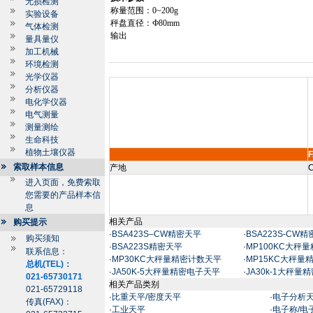
无损检测
称量范围：
0~
200g
实验设备
秤盘直径：Ф
80mm
气体检测
输出
量具量仪
加工机械
环境检测
光学仪器
分析仪器
电化学仪器
电气测量
测量测绘
生命科技
植物土壤仪器
索取样本信息
产地
C
进入页面，免费索取
您需要的产品样本信
息
相关产品
购买提示
·
BSA423S–CW精密天平
·
BSA223S-CW
购买须知
·
BSA223S精密天平
·
MP100KC大秤
联系信息：
·
MP30KC大秤量精密计数天平
·
MP15KC大秤量
总机(TEL)：
·
JA50K-5大秤量精密电子天平
·
JA30k-1大秤量
021-65730171
相关产品类别
021-65729118
·
比重天平/密度天平
·
电子分析
传真(FAX)：
·
工业天平
·
电子称/电