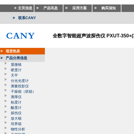
主页信息
产品讯息
应用方案
购买须知
联系CANY
全数字智能超声波探伤仪 PXUT-350+(
现货热卖
产品分类信息
显微镜
硬度计
天平
分光光度计
测量投影仪
干燥箱（烘箱）
测厚仪
粘度计
酸度计
探伤仪
放大镜
培养箱
物性分析