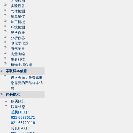
无损检测
实验设备
气体检测
量具量仪
加工机械
环境检测
光学仪器
分析仪器
电化学仪器
电气测量
测量测绘
生命科技
植物土壤仪器
索取样本信息
进入页面，免费索取
您需要的产品样本信
息
购买提示
购买须知
联系信息：
总机(TEL)：
021-65730171
021-65729118
传真(FAX)：