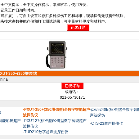
，全中文提示，全中文操作提示，掌握容易，使用方便。
动记录工作日期和时间。
道（可扩展），可自由设置和存贮多种探伤工艺和标准，现场探伤无须携带试块。
探头技术参数并能存储和打印测试结果，可测量材料厚度和材料声。
XUT-350+(350增强型)
hina
或电话：
021-65730171
·PXUT-350+(350增强型)全数字智能超声
·
pxut-240B(标准型)全数字
仪
波探伤仪
声波探伤
字智能彩屏超声
·
PXUT-27(标准型)经济型数字智能超声
·
CTS-23超声探伤仪
波探伤仪
·
TUD210数字超声波探伤仪