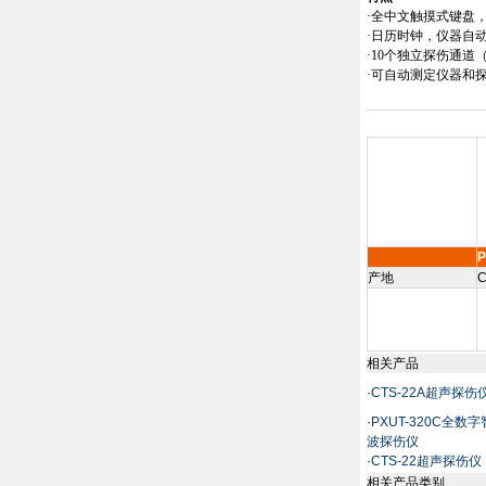
·全中文触摸式键盘
·日历时钟，仪器自
·10个独立探伤通
·可自动测定仪器和
P
产地
C
相关产品
·
CTS-22A超声探伤
·
PXUT-320C全数
波探伤仪
·
CTS-22超声探伤仪
相关产品类别