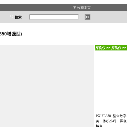
收藏本页
搜索
350增强型)
探伤仪
>>
探伤仪
>>
PXUT-350+型
美，体积小巧，屏幕
特点