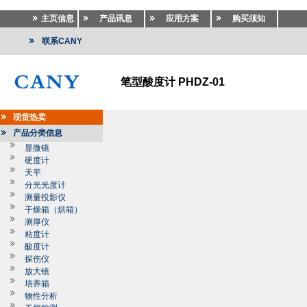
主页信息
产品讯息
应用方案
购买须知
联系CANY
笔型酸度计 PHDZ-01
现货热卖
产品分类信息
显微镜
硬度计
天平
分光光度计
测量投影仪
干燥箱（烘箱）
测厚仪
粘度计
酸度计
探伤仪
放大镜
培养箱
物性分析