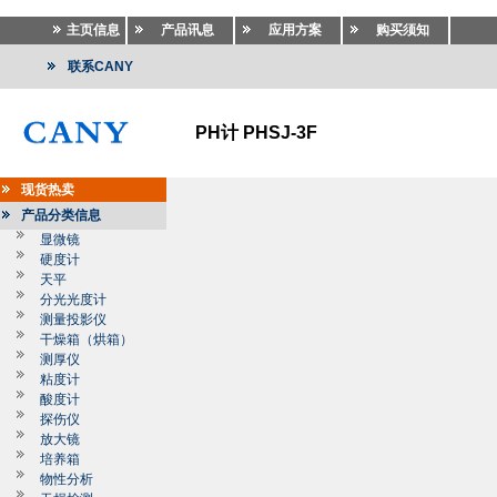
主页信息
产品讯息
应用方案
购买须知
联系CANY
PH计 PHSJ-3F
现货热卖
产品分类信息
显微镜
硬度计
天平
分光光度计
测量投影仪
干燥箱（烘箱）
测厚仪
粘度计
酸度计
探伤仪
放大镜
培养箱
物性分析