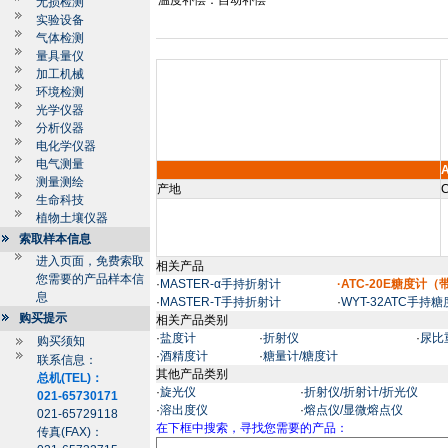
温度补偿：自动补偿
无损检测
实验设备
气体检测
量具量仪
加工机械
环境检测
光学仪器
分析仪器
电化学仪器
电气测量
测量测绘
产地
C
生命科技
植物土壤仪器
索取样本信息
进入页面，免费索取
相关产品
您需要的产品样本信
·
MASTER-α手持折射计
·ATC-20E糖度计
息
·
MASTER-T手持折射计
·
WYT-32ATC手持
购买提示
相关产品类别
·
盐度计
·
折射仪
·
尿比
购买须知
·
酒精度计
·
糖量计/糖度计
联系信息：
其他产品类别
总机(TEL)：
·
旋光仪
·
折射仪/折射计/折光仪
021-65730171
·
溶出度仪
·
熔点仪/显微熔点仪
021-65729118
在下框中搜索，寻找您需要的产品：
传真(FAX)：