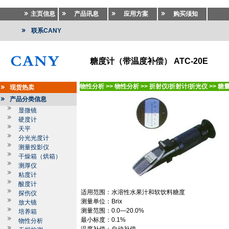
主页信息
产品讯息
应用方案
购买须知
联系CANY
糖度计（带温度补偿） ATC-20E
物性分析
>>
物性分析
>>
折射仪/折射计/折光仪
>>
糖量
现货热卖
产品分类信息
显微镜
硬度计
天平
分光光度计
测量投影仪
干燥箱（烘箱）
测厚仪
粘度计
酸度计
适用范围：水溶性水果汁和软饮料糖度
探伤仪
测量单位：
Brix
放大镜
测量范围：
0.0—20.0%
培养箱
最小标度：
0.1%
物性分析