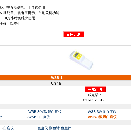
轻、交直流供电、手持式使用
功耗配置、低电压提示、自动关机功能
，
10
万小时免维护使用
性好，误差小
WSB-1
China
或电话：
021-65730171
·
WSB-3(A)数显白度仪
·
WSB-3数显白度仪
仪
·
WSB-L白度仪
·WSB-1数显白度仪
·
白度仪
·
色度仪-测色计-色差计