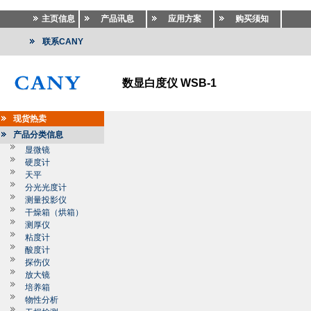
主页信息
产品讯息
应用方案
购买须知
联系CANY
数显白度仪 WSB-1
现货热卖
产品分类信息
显微镜
硬度计
天平
分光光度计
测量投影仪
干燥箱（烘箱）
测厚仪
粘度计
酸度计
探伤仪
放大镜
培养箱
物性分析