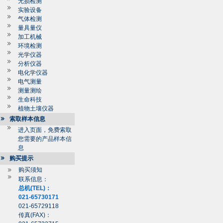
无损检测
实验设备
气体检测
量具量仪
加工机械
环境检测
光学仪器
分析仪器
电化学仪器
电气测量
测量测绘
生命科技
植物土壤仪器
索取样本信息
进入页面，免费索取
您需要的产品样本信
息
购买提示
购买须知
联系信息：
总机(TEL)：
021-65730171
021-65729118
传真(FAX)：