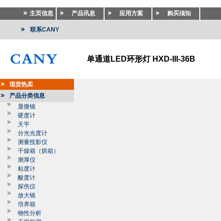
主页信息
产品讯息
应用方案
购买须知
联系CANY
单通道LED环形灯 HXD-III-36B
现货热卖
产品分类信息
显微镜
硬度计
天平
分光光度计
测量投影仪
干燥箱（烘箱）
测厚仪
粘度计
酸度计
探伤仪
放大镜
培养箱
物性分析