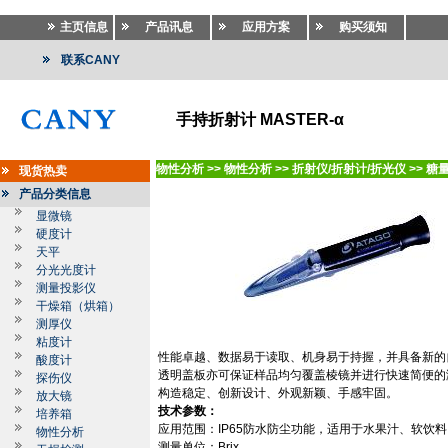
主页信息
产品讯息
应用方案
购买须知
联系CANY
手持折射计 MASTER-α
物性分析
>>
物性分析
>>
折射仪/折射计/折光仪
>>
糖量
现货热卖
产品分类信息
显微镜
硬度计
天平
分光光度计
测量投影仪
干燥箱（烘箱）
测厚仪
粘度计
性能卓越、数据易于读取、机身易于持握，并具备新的
酸度计
透明盖板亦可保证样品均匀覆盖棱镜并进行快速简便的
探伤仪
构造稳定、创新设计、外观新颖、手感牢固。
放大镜
技术参数：
培养箱
应用范围：
IP65
防水防尘功能，适用于水果汁、软饮料
物性分析
测量单位：
Brix