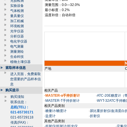
无损检测
测量范围：
0.0—32.0%
实验设备
最小标度：
0.2%
气体检测
温度补偿：自动补偿
量具量仪
加工机械
环境检测
光学仪器
分析仪器
电化学仪器
电气测量
测量测绘
生命科技
植物土壤仪器
索取样本信息
产地
C
进入页面，免费索取
您需要的产品样本信
息
购买提示
相关产品
·MASTER-α手持折射计
·
ATC-20E糖度计
购买须知
·
MASTER-T手持折射计
·
WYT-32ATC手持
联系信息：
相关产品类别
总机(TEL)：
·
糖量计/糖度计
·
尿比重折射仪/血清蛋白
021-65730171
·
盐度计
·
折射仪
021-65729118
其他产品类别
传真(FAX)：
·
折射仪/折射计/折光仪
·
定氮仪