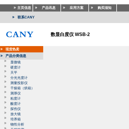
主页信息
产品讯息
应用方案
购买须知
联系CANY
数显白度仪 WSB-2
现货热卖
产品分类信息
显微镜
硬度计
天平
分光光度计
测量投影仪
干燥箱（烘箱）
测厚仪
粘度计
酸度计
探伤仪
放大镜
培养箱
物性分析