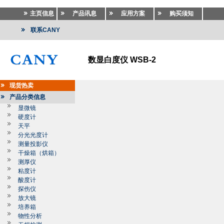
主页信息
产品讯息
应用方案
购买须知
联系CANY
数显白度仪 WSB-2
现货热卖
产品分类信息
显微镜
硬度计
天平
分光光度计
测量投影仪
干燥箱（烘箱）
测厚仪
粘度计
酸度计
探伤仪
放大镜
培养箱
物性分析