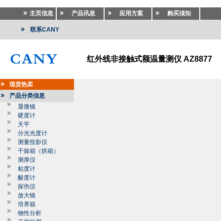
主页信息
产品讯息
应用方案
购买须知
联系CANY
红外线非接触式额温量测仪 AZ8877
现货热卖
产品分类信息
显微镜
硬度计
天平
分光光度计
测量投影仪
干燥箱（烘箱）
测厚仪
粘度计
酸度计
探伤仪
放大镜
培养箱
物性分析