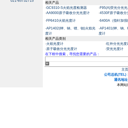
021-65732715
相关产品
·
GC9310-S火焰光度检测器
·
F95(A)荧光分光
·
AA9000原子吸收分光光度计
·
4530F原子吸收
·
FP6410火焰光度计
·
6400A（指针加
·
AP1402(钾、钠、锂、钡)火焰光
·
AP1401(钾、钠
度计
度计
相关产品类别
·
火焰光度计
·
红外分光光度
·
原子吸收分光光度计
·
荧光光度计
在下框中搜索，寻找您需要的产品：
主
公司总机(TEL)：
通讯地址
本网站