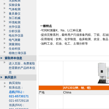
无损检测
实验设备
气体检测
量具量仪
加工机械
环境检测
一般特点
光学仪器
-
可同时测量
K
、
Na
、
Li
三种元素
分析仪器
-
提供完整系列，最终用户只须准备丙烷、丁烷、石油
电化学仪器
-
应用领域：饮料、化学制造、临床检测、农业，食品
电气测量
-
油料工业、石油、化工、土壤分析等
测量测绘
生命科技
植物土壤仪器
索取样本信息
进入页面，免费索取
您需要的产品样本信
息
购买提示
购买须知
联系信息：
AP1301(钾、钠、锂)
总机(TEL)：
产地
China
021-65730171
021-65729118
传真(FAX)：