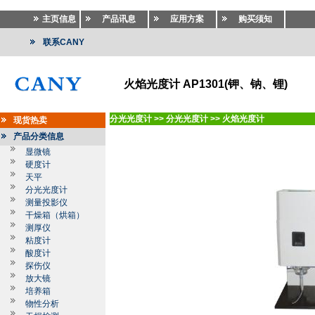
主页信息
产品讯息
应用方案
购买须知
联系CANY
火焰光度计 AP1301(钾、钠、锂)
分光光度计
>>
分光光度计
>>
火焰光度计
现货热卖
产品分类信息
显微镜
硬度计
天平
分光光度计
测量投影仪
干燥箱（烘箱）
测厚仪
粘度计
酸度计
探伤仪
放大镜
培养箱
物性分析