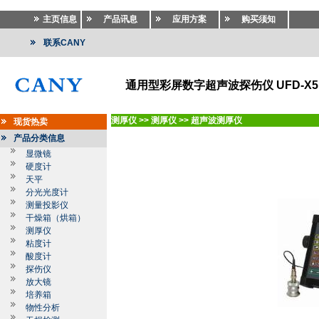
主页信息
产品讯息
应用方案
购买须知
联系CANY
通用型彩屏数字超声波探伤仪 UFD-X5
测厚仪
>>
测厚仪
>>
超声波测厚仪
现货热卖
产品分类信息
显微镜
硬度计
天平
分光光度计
测量投影仪
干燥箱（烘箱）
测厚仪
粘度计
酸度计
探伤仪
放大镜
培养箱
物性分析