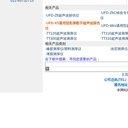
021-65732715
相关产品
·
UFD-Z6C铸
·
UFD-Z8超声波探伤仪
仪
·UFD-X5通用型彩屏数字超声波探伤
·
UFD-Mini通
仪
·
TT120超声波测厚仪
·
TT110超声波测
·
TT300超声波测厚仪
·
TT310超声波测
相关产品类别
·
橡胶测厚仪/塑料测厚议
·
涂层测厚仪
·
薄膜测厚仪
在下框中搜索，寻找您需要的产品：
主
公司总机(TEL)：
通讯地址
本网站