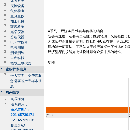
无损检测
实验设备
气体检测
量具量仪
加工机械
环境检测
X
系列：经济实用
性能与价格的结合
光学仪器
既要有速度，还要有灵活性；既要轻便，又要坚固；
分析仪器
为成长型企业量身定制。即插即用
U
盘存储，直观
B
扫
电化学仪器
用功能一键直达，无不站立于超声波探伤仪技术的前
电气测量
经济型探伤仪能如此轻松地融合众多非凡的特性。
测量测绘
生命科技
功能
植物土壤仪器
索取样本信息
进入页面，免费索取
您需要的产品样本信
息
购买提示
购买须知
联系信息：
总机(TEL)：
021-65730171
产地
021-65729118
传真(FAX)：