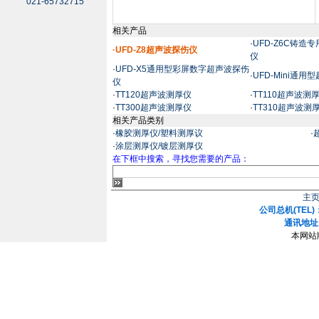
021-65732715
相关产品
·
UFD-Z6C铸
·UFD-Z8超声波探伤仪
仪
·
UFD-X5通用型彩屏数字超声波探伤
·
UFD-Mini通
仪
·
TT120超声波测厚仪
·
TT110超声波测
·
TT300超声波测厚仪
·
TT310超声波测
相关产品类别
·
橡胶测厚仪/塑料测厚议
·
·
涂层测厚仪/镀层测厚仪
在下框中搜索，寻找您需要的产品：
主
公司总机(TEL)：
通讯地址
本网站