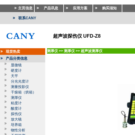
主页信息
产品讯息
应用方案
购买须知
联系CANY
超声波探伤仪 UFD-Z8
测厚仪
>>
测厚仪
>>
超声波测厚仪
现货热卖
产品分类信息
显微镜
硬度计
天平
分光光度计
测量投影仪
干燥箱（烘箱）
测厚仪
粘度计
酸度计
探伤仪
放大镜
培养箱
物性分析