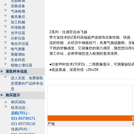
无损检测
实验设备
气体检测
量具量仪
加工机械
环境检测
Z
系列：任感官自由飞扬
光学仪器
带方波技术的
Z
系列高端超声波探伤仪集性能、快捷
分析仪器
流的性能，从经历中锤炼技巧，有勇气挑战极限。灵
电化学仪器
干扰的舒畅感觉，它就像您的第六感官，随您想法而
电气测量
测工作站，必将带领您进入检测的更高境界。
测量测绘
生命科技
●衍射声时技术
(TOFD)
，二维图像显示，可测量缺陷
植物土壤仪器
●底波衰减，深度补偿（
Z
6c
/Z8
索取样本信息
进入页面，免费索取
您需要的产品样本信
息
购买提示
购买须知
联系信息：
总机(TEL)：
021-65730171
021-65729118
产地
传真(FAX)：