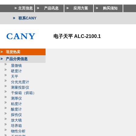
主页信息
产品讯息
应用方案
购买须知
联系CANY
电子天平 ALC-2100.1
现货热卖
产品分类信息
显微镜
硬度计
天平
分光光度计
测量投影仪
干燥箱（烘箱）
测厚仪
粘度计
酸度计
探伤仪
放大镜
培养箱
物性分析