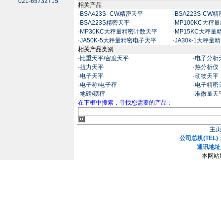
021-65732715
相关产品
·
BSA423S–CW精密天平
·
BSA223S-CW
·
BSA223S精密天平
·
MP100KC大秤
·
MP30KC大秤量精密计数天平
·
MP15KC大秤
·
JA50K-5大秤量精密电子天平
·
JA30k-1大秤
相关产品类别
·
比重天平/密度天平
·
电子分析
·
扭力天平
·
热分析仪
·
电子天平
·
动物天平
·
电子称/电子秤
·
电子精密
·
地磅/磅秤
·
准微量天
在下框中搜索，寻找您需要的产品：
主
公司总机(TEL)：
通讯地址
本网站