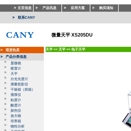
主页信息
产品讯息
应用方案
购买须知
联系CANY
微量天平 XS205DU
天平
>>
天平
>>
电子天平
现货热卖
产品分类信息
显微镜
硬度计
天平
分光光度计
测量投影仪
干燥箱（烘箱）
测厚仪
粘度计
酸度计
探伤仪
放大镜
培养箱
物性分析