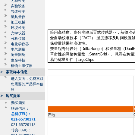
无损检测
实验设备
气体检测
量具量仪
加工机械
环境检测
采用高精度、高分辨率后置式传感器
‥
，获得准
光学仪器
全自动校准技术（
FACT
）
-
温度漂移及时间设置
分析仪器
保称量结果的准确性。
电化学仪器
变量程专利设计（
DdlfaRange
）和双量程（
Dual
电气测量
革命性的网格称量盘（
SmartGrid
）、悬浮在称量
测量测绘
易巧称量组件（
ErgoClips
生命科技
植物土壤仪器
索取样本信息
进入页面，免费索取
您需要的产品样本信
息
购买提示
购买须知
联系信息：
总机(TEL)：
产地
021-65730171
021-65729118
传真(FAX)：