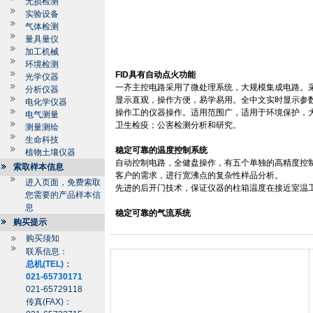
无损检测
实验设备
气体检测
量具量仪
加工机械
环境检测
FID
具有自动点火功能
光学仪器
一齐主控电路采用了微处理系统，大规模集成电路。
分析仪器
显示直观，操作方便，易学易用。全中文实时显示参
电化学仪器
操作工的仪器操作。适用范围广，适用于环境保护，
电气测量
卫生检疫；公害检测分析和研究。
测量测绘
生命科技
稳定可靠的温度控制系统
植物土壤仪器
自动控制电路，全健盘操作，有五个单独的高精度控
索取样本信息
客户的需求，进行宽沸点的复杂性样品分析。
进入页面，免费索取
先进的后开门技术，保证仪器的柱箱温度在接近室温
您需要的产品样本信
息
稳定可靠的气流系统
购买提示
购买须知
联系信息：
总机(TEL)：
021-65730171
021-65729118
传真(FAX)：