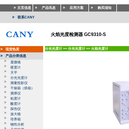
主页信息
产品讯息
应用方案
购买须知
联系CANY
火焰光度检测器 GC9310-S
分光光度计
>>
分光光度计
>>
火焰光度计
现货热卖
产品分类信息
显微镜
硬度计
天平
分光光度计
测量投影仪
干燥箱（烘箱）
测厚仪
粘度计
酸度计
探伤仪
放大镜
培养箱
物性分析