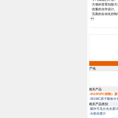
·方便的背景扣除方
·优量的光学设计。
·完善的自动化控

产地
相关产品
·4510F(PC控制
·
361MC原子吸收分
相关产品类别
·
紫外可见分光光度
·
火焰光度计