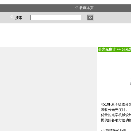
收藏本页
搜索
分光光度计
>>
分光
4510F
原子吸收分
吸收分光光度计。
优量的光学机械设
提供的各项方便功
·小巧精致的外形。