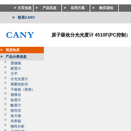
主页信息
产品讯息
应用方案
购买须知
联系CANY
原子吸收分光光度计 4510F(PC控制）
现货热卖
产品分类信息
显微镜
硬度计
天平
分光光度计
测量投影仪
干燥箱（烘箱）
测厚仪
粘度计
酸度计
探伤仪
放大镜
培养箱
物性分析