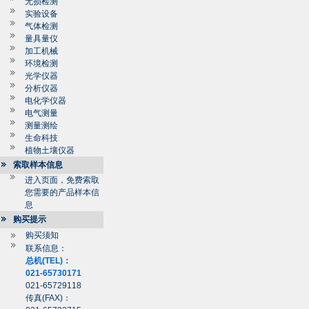
无损检测
实验设备
气体检测
量具量仪
加工机械
环境检测
光学仪器
分析仪器
电化学仪器
电气测量
测量测绘
生命科技
植物土壤仪器
索取样本信息
进入页面，免费索取
您需要的产品样本信
息
购买提示
购买须知
联系信息：
总机(TEL)：
021-65730171
021-65729118
传真(FAX)：