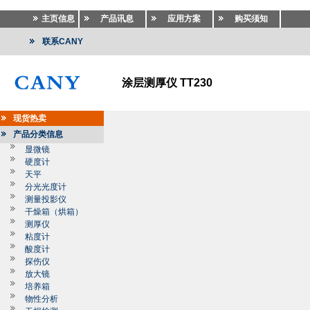
主页信息
产品讯息
应用方案
购买须知
联系CANY
涂层测厚仪 TT230
现货热卖
产品分类信息
显微镜
硬度计
天平
分光光度计
测量投影仪
干燥箱（烘箱）
测厚仪
粘度计
酸度计
探伤仪
放大镜
培养箱
物性分析