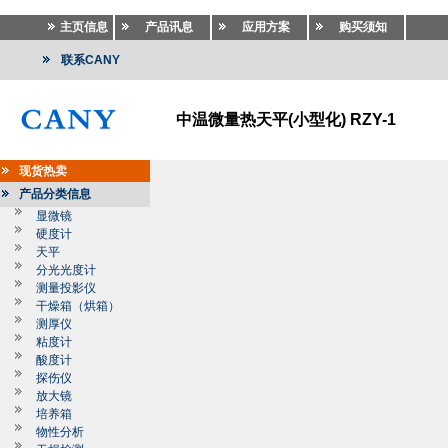
主页信息
产品讯息
应用方案
购买须知
联系CANY
中温微量热天平(小型化) RZY-1
现货热卖
产品分类信息
显微镜
硬度计
天平
分光光度计
测量投影仪
干燥箱（烘箱）
测厚仪
粘度计
酸度计
探伤仪
放大镜
培养箱
物性分析