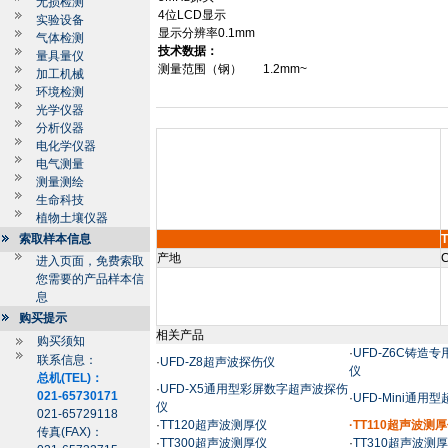
无损检测
4
位
LCD
显示
实验设备
显示分辨率
0.1mm
气体检测
技术数据：
量具量仪
测量范围（钢）
1.2mm~
加工机械
环境检测
光学仪器
分析仪器
电化学仪器
电气测量
测量测绘
生命科技
植物土壤仪器
索取样本信息
T
产地
C
进入页面，免费索取
您需要的产品样本信
息
购买提示
相关产品
购买须知
·
UFD-Z6C铸造
联系信息：
·
UFD-Z8超声波探伤仪
仪
总机(TEL)：
·
UFD-X5通用型彩屏数字超声波探伤
021-65730171
·
UFD-Mini通用
仪
021-65729118
·
TT120超声波测厚仪
·TT110超声波测
传真(FAX)：
·
TT300超声波测厚仪
·
TT310超声波测