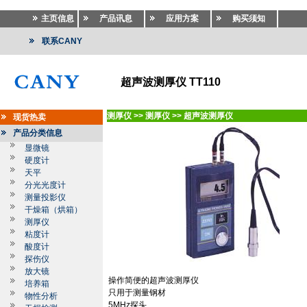
主页信息
产品讯息
应用方案
购买须知
联系CANY
超声波测厚仪 TT110
测厚仪
>>
测厚仪
>>
超声波测厚仪
现货热卖
产品分类信息
显微镜
硬度计
天平
分光光度计
测量投影仪
干燥箱（烘箱）
测厚仪
粘度计
酸度计
探伤仪
放大镜
操作简便的超声波测厚仪
培养箱
只用于测量钢材
物性分析
5MHz
探头