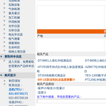
无损检测
实验设备
气体检测
量具量仪
加工机械
环境检测
光学仪器
分析仪器
电化学仪器
产地
C
电气测量
测量测绘
生命科技
植物土壤仪器
相关产品
索取样本信息
·
DT-8861人体红外线测温仪
·
DT-880B人体
进入页面，免费索取
您需要的产品样本信
·
HT-F03B手持式红外线人体温度测温
·
AZ8877红外
息
枪
仪
购买提示
·
ST20XB便携式测温仪
·
TES-1300数
·BR-1E防冻剂抗冻温度测量计
·
PT120红外线
购买须知
相关产品类别
联系信息：
·
噪声计/噪音计/音量计
总机(TEL)：
·
湿度计
021-65730171
在下框中搜索，寻找您需要的产品：
021-65729118
传真(FAX)：