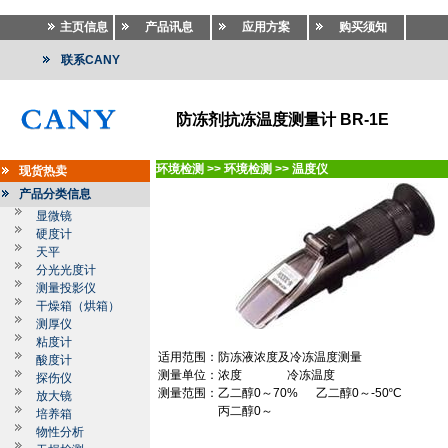
主页信息
产品讯息
应用方案
购买须知
联系CANY
防冻剂抗冻温度测量计 BR-1E
环境检测
>>
环境检测
>>
温度仪
现货热卖
产品分类信息
显微镜
硬度计
天平
分光光度计
测量投影仪
干燥箱（烘箱）
测厚仪
粘度计
适用范围：防冻液浓度及冷冻温度测量
酸度计
测量单位：浓度
冷冻温度
探伤仪
测量范围：乙二醇
0
～
70%
乙二醇
0
～
-50
º
C
放大镜
丙二醇
0
～
培养箱
物性分析