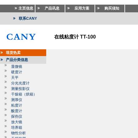
主页信息
产品讯息
应用方案
购买须知
联系CANY
在线粘度计 TT-100
现货热卖
产品分类信息
显微镜
硬度计
天平
分光光度计
测量投影仪
干燥箱（烘箱）
测厚仪
粘度计
酸度计
探伤仪
放大镜
培养箱
物性分析