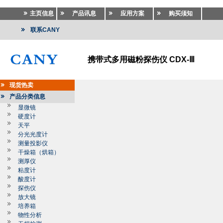
主页信息
产品讯息
应用方案
购买须知
联系CANY
携带式多用磁粉探伤仪 CDX-Ⅲ
现货热卖
产品分类信息
显微镜
硬度计
天平
分光光度计
测量投影仪
干燥箱（烘箱）
测厚仪
粘度计
酸度计
探伤仪
放大镜
培养箱
物性分析