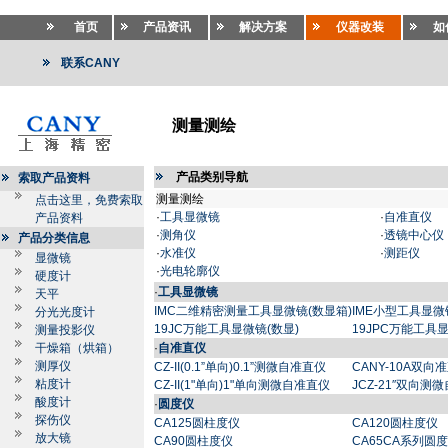
首页
产品资讯
解决方案
仪器改装
如
联系CANY
测量测绘
产品类别导航
索取产品资料
测量测绘
点击这里，免费索取
·
工具显微镜
·
自准直仪
产品资料
·
测角仪
·
透镜中心仪
产品分类信息
·
水准仪
·
测距仪
显微镜
·
光电轮廓仪
硬度计
·
工具显微镜
天平
IMC二维精密测量工具显微镜(数显箱)
IME小型工具显微
分光光度计
19JC万能工具显微镜(数显)
19JPC万能工具
测量投影仪
干燥箱（烘箱）
·
自准直仪
测厚仪
CZ-II(0.1”单向)0.1”测微自准直仪
CANY-10A双向
粘度计
CZ-II(1"单向)1"单向测微自准直仪
JCZ-21″双向测
酸度计
·
圆度仪
探伤仪
CA125圆柱度仪
CA120圆柱度仪
放大镜
CA90圆柱度仪
CA65CA系列圆