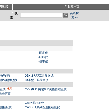
何购买
收藏本页
高级搜
搜
索>>
索
·
圆度仪
·
经纬仪
·
扫平仪
镜(数显)
JGX-2大型工具显微镜
显微镜(微机型)
IM小型工具显微镜
准直仪
CZ-II(0.1"单向)0.1″测微自准直仪
微自准直仪
CA95圆柱度仪
度圆柱度仪
CA35CA系列圆度圆柱度仪