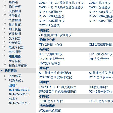
培养箱
CA60（H）CA系列圆度圆柱度仪
CA60L圆柱度仪
物性分析
CA30（H）CA系列圆度圆柱度仪
CA30L圆柱度仪
无损检测
DTP-6000圆度仪
DTP-5000B 圆度
实验设备
DTP-4000B圆度仪
DTP-4000A圆度
气体检测
DTP-1000C圆度仪
DTP-1000AE圆
量具量仪
YD200A圆度仪
加工机械
·
测角仪
环境检测
210型阿贝式比较测角仪
光学仪器
·
透镜中心仪
分析仪器
TZY-2透镜中心仪
CLT-1高精度透
电化学仪器
·
经纬仪
电气测量
DJ6-2光学经纬仪
LT202激光经纬仪
测量测绘
J2-JDE激光经纬仪
J6E光学经纬仪
生命科技
J2-2光学经纬仪
植物土壤仪器
·
水准仪
购买帮助
S3E普通水准仪(带脚架)
S3普通水准仪(带
如何购买
DSC200自动安平水准仪
DSZ3自动安平水
联系方式：
·
测距仪
总机：
Leica DISTO D5激光测距仪
D3激光测距仪
021-65730171
普瑞测X2手持式激光测距仪
PD 42激光测距仪
021-65729118
·
扫平仪
传真：
JP200激光扫平仪
LX-211激光投线
021-65732715
·
光电轮廓仪
WGL光电轮廓仪