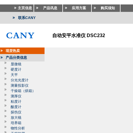
主页信息
产品讯息
应用方案
购买须知
联系CANY
自动安平水准仪 DSC232
现货热卖
产品分类信息
显微镜
硬度计
天平
分光光度计
测量投影仪
干燥箱（烘箱）
测厚仪
粘度计
酸度计
探伤仪
放大镜
培养箱
物性分析