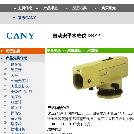
主页信息
产品讯息
应用方案
购买须知
联系CANY
自动安平水准仪 DSZ2
测量测绘
>>
测量测绘
>>
水准仪
现货热卖
产品分类信息
显微镜
硬度计
天平
分光光度计
测量投影仪
干燥箱（烘箱）
测厚仪
粘度计
酸度计
产品功能介绍
探伤仪
DSZ2
可用于国家的二、三、四等水准测量及地形、工
放大镜
准测量和沉降变形等精密测量。本产品采用了自动补偿
培养箱
－
30
º
C
～
+50
º
C
环境下使用。
物性分析
结构特点