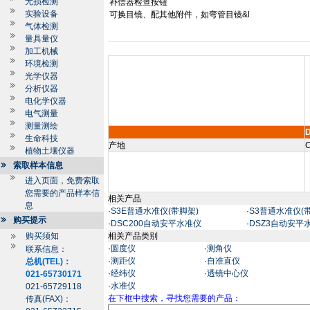
无损检测
补偿器检查按钮
实验设备
可换目镜、配其他附件，如弯管目镜
&l
气体检测
量具量仪
加工机械
环境检测
光学仪器
分析仪器
电化学仪器
电气测量
测量测绘
生命科技
产地
C
植物土壤仪器
索取样本信息
进入页面，免费索取
您需要的产品样本信
相关产品
息
·
S3E普通水准仪(带脚架)
·
S3普通水准仪(
购买提示
·
DSC200自动安平水准仪
·
DSZ3自动安平
购买须知
相关产品类别
·
圆度仪
·
测角仪
联系信息：
·
测距仪
·
自准直仪
总机(TEL)：
·
经纬仪
·
透镜中心仪
021-65730171
·
水准仪
021-65729118
在下框中搜索，寻找您需要的产品：
传真(FAX)：