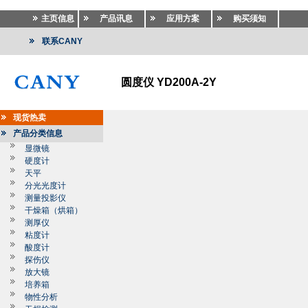
主页信息
产品讯息
应用方案
购买须知
联系CANY
圆度仪 YD200A-2Y
现货热卖
产品分类信息
显微镜
硬度计
天平
分光光度计
测量投影仪
干燥箱（烘箱）
测厚仪
粘度计
酸度计
探伤仪
放大镜
培养箱
物性分析