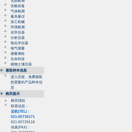
无损检测
实验设备
气体检测
量具量仪
加工机械
环境检测
光学仪器
分析仪器
电化学仪器
电气测量
测量测绘
生命科技
植物土壤仪器
索取样本信息
进入页面，免费索取
您需要的产品样本信
息
购买提示
购买须知
联系信息：
总机(TEL)：
021-65730171
021-65729118
传真(FAX)：