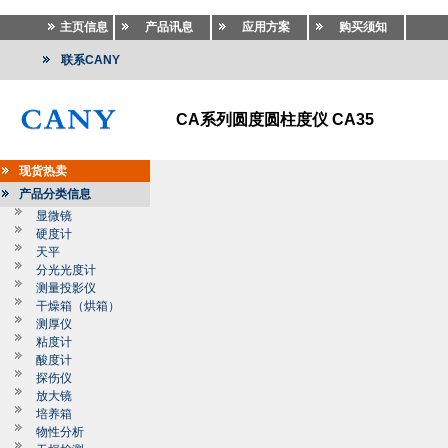
主页信息
产品讯息
应用方案
购买须知
联系CANY
CA系列圆度圆柱度仪 CA35
现货热卖
产品分类信息
显微镜
硬度计
天平
分光光度计
测量投影仪
干燥箱（烘箱）
测厚仪
粘度计
酸度计
探伤仪
放大镜
培养箱
物性分析