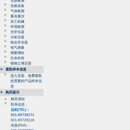
无损检测
实验设备
气体检测
量具量仪
加工机械
环境检测
光学仪器
分析仪器
电化学仪器
电气测量
测量测绘
生命科技
植物土壤仪器
索取样本信息
进入页面，免费索取
您需要的产品样本信
息
购买提示
购买须知
联系信息：
总机(TEL)：
021-65730171
021-65729118
传真(FAX)：