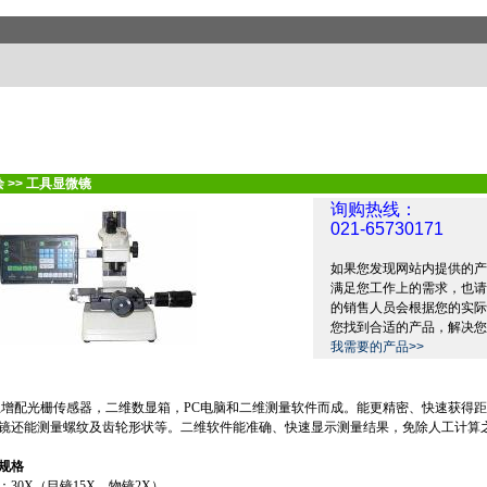
绘
>>
工具显微镜
询购热线：
021-65730171
如果您发现网站内提供的产
满足您工作上的需求，也请
的销售人员会根据您的实际
您找到合适的产品，解决您
我需要的产品>>
上增配光栅传感器，二维数显箱，
PC
电脑和二维测量软件而成。能更精密、快速获得距
镜还能测量螺纹及齿轮形状等。二维软件能准确、快速显示测量结果，免除人工计算
规格
：
30X
（目镜
15X
，物镜
2X
）