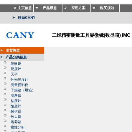
主页信息
产品讯息
应用方案
购买须知
联系CANY
二维精密测量工具显微镜(数显箱) IMC
现货热卖
产品分类信息
显微镜
硬度计
天平
分光光度计
测量投影仪
干燥箱（烘箱）
测厚仪
粘度计
酸度计
探伤仪
放大镜
培养箱
物性分析