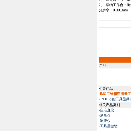
2、
载物工作台：测
分辨率：
0.001mm
产地
相关产品
·IMC二维精密测量
·
19JC万能工具显微
相关产品类别
·
自准直仪
·
测角仪
·
测距仪
·
工具显微镜