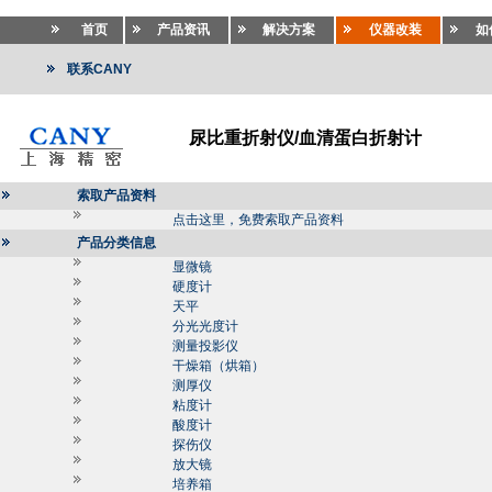
首页
产品资讯
解决方案
仪器改装
如
联系CANY
尿比重折射仪/血清蛋白折射计
索取产品资料
点击这里，免费索取产品资料
产品分类信息
显微镜
硬度计
天平
分光光度计
测量投影仪
干燥箱（烘箱）
测厚仪
粘度计
酸度计
探伤仪
放大镜
培养箱