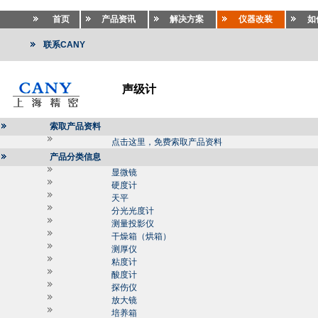
首页
产品资讯
解决方案
仪器改装
如
联系CANY
声级计
索取产品资料
点击这里，免费索取产品资料
产品分类信息
显微镜
硬度计
天平
分光光度计
测量投影仪
干燥箱（烘箱）
测厚仪
粘度计
酸度计
探伤仪
放大镜
培养箱