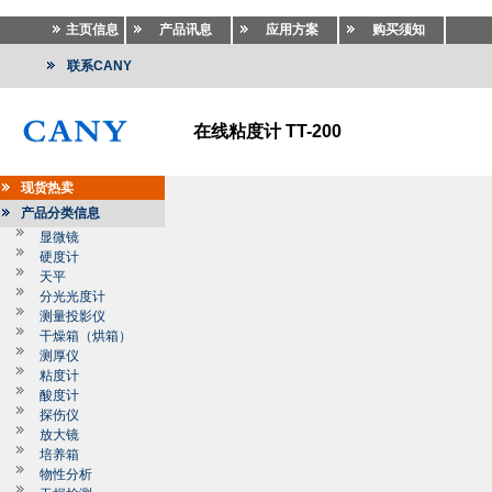
主页信息
产品讯息
应用方案
购买须知
联系CANY
在线粘度计 TT-200
现货热卖
产品分类信息
显微镜
硬度计
天平
分光光度计
测量投影仪
干燥箱（烘箱）
测厚仪
粘度计
酸度计
探伤仪
放大镜
培养箱
物性分析