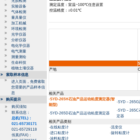
无损检测
测定温度：室温
~
100
℃
任意设置
实验设备
控温精度：±
0.01
℃
气体检测
量具量仪
加工机械
环境检测
光学仪器
分析仪器
电化学仪器
电气测量
测量测绘
生命科技
植物土壤仪器
产地
C
索取样本信息
进入页面，免费索取
您需要的产品样本信
息
相关产品
·SYD-265H石油产品运动粘度测定器(智
购买提示
·
SYD－265
能型)
购买须知
·
SYD－26
联系信息：
·
SYD-265D石油产品运动粘度测定器
定器
总机(TEL)：
相关产品类别
021-65730171
·
在线粘度计
·
流变仪
021-65729118
·
进口粘度计
·
旋转粘度计
传真(FAX)：
·
涂料粘度计