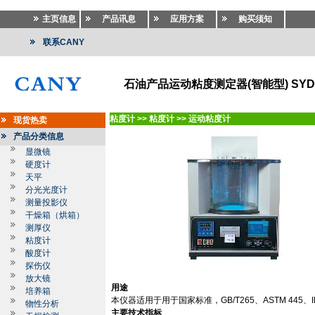
主页信息
产品讯息
应用方案
购买须知
联系CANY
石油产品运动粘度测定器(智能型) SYD-
粘度计
>>
粘度计
>>
运动粘度计
现货热卖
产品分类信息
显微镜
硬度计
天平
分光光度计
测量投影仪
干燥箱（烘箱）
测厚仪
粘度计
酸度计
探伤仪
放大镜
用途
培养箱
本仪器适用于用于国家标准，
GB/T265
、
ASTM 445
、
物性分析
主要技术指标