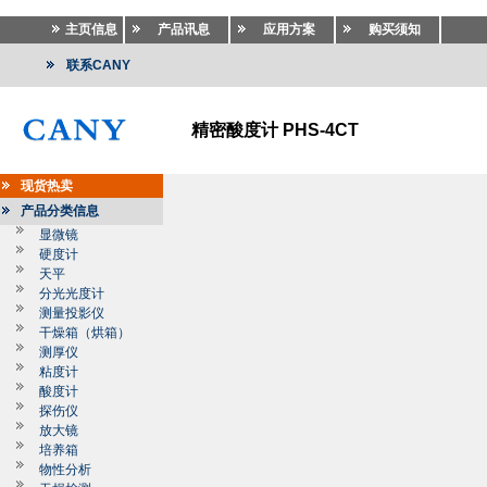
主页信息
产品讯息
应用方案
购买须知
联系CANY
精密酸度计 PHS-4CT
现货热卖
产品分类信息
显微镜
硬度计
天平
分光光度计
测量投影仪
干燥箱（烘箱）
测厚仪
粘度计
酸度计
探伤仪
放大镜
培养箱
物性分析