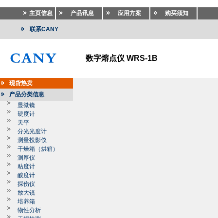
主页信息
产品讯息
应用方案
购买须知
联系CANY
数字熔点仪 WRS-1B
现货热卖
产品分类信息
显微镜
硬度计
天平
分光光度计
测量投影仪
干燥箱（烘箱）
测厚仪
粘度计
酸度计
探伤仪
放大镜
培养箱
物性分析