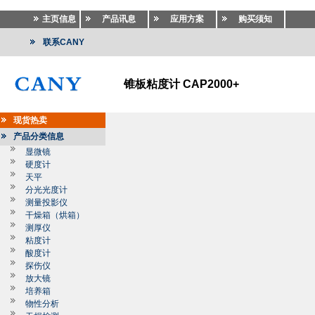
主页信息
产品讯息
应用方案
购买须知
联系CANY
锥板粘度计 CAP2000+
现货热卖
产品分类信息
显微镜
硬度计
天平
分光光度计
测量投影仪
干燥箱（烘箱）
测厚仪
粘度计
酸度计
探伤仪
放大镜
培养箱
物性分析