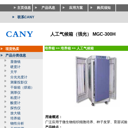
主页信息
产品讯息
应用方案
购买须知
联系CANY
人工气候箱（强光） MGC-300H
培养箱
>>
培养箱
>>
人工气候箱
现货热卖
产品分类信息
显微镜
硬度计
天平
分光光度计
测量投影仪
干燥箱（烘箱）
测厚仪
粘度计
酸度计
探伤仪
放大镜
用途概述：
培养箱
广泛应用于微生物组织细胞培养、种子发芽、育苗试验
物性分析
产品特点：