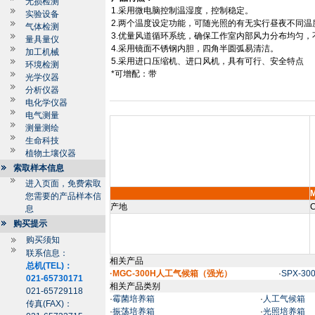
无损检测
1.
采用微电脑控制温湿度，控制稳定。
实验设备
2.
两个温度设定功能，可随光照的有无实行昼夜不同温
气体检测
3.
优量风道循环系统，确保工作室内部风力分布均匀，
量具量仪
4.
采用镜面不锈钢内胆，四角半圆弧易清洁。
加工机械
5.
采用进口压缩机、进口风机，具有可行、安全特点
环境检测
*
可增配：带
光学仪器
分析仪器
电化学仪器
电气测量
测量测绘
生命科技
植物土壤仪器
索取样本信息
进入页面，免费索取
您需要的产品样本信
产地
C
息
购买提示
购买须知
联系信息：
相关产品
总机(TEL)：
·MGC-300H人工气候箱（强光）
·
SPX-3
021-65730171
相关产品类别
021-65729118
·
霉菌培养箱
·
人工气候箱
传真(FAX)：
·
振荡培养箱
·
光照培养箱