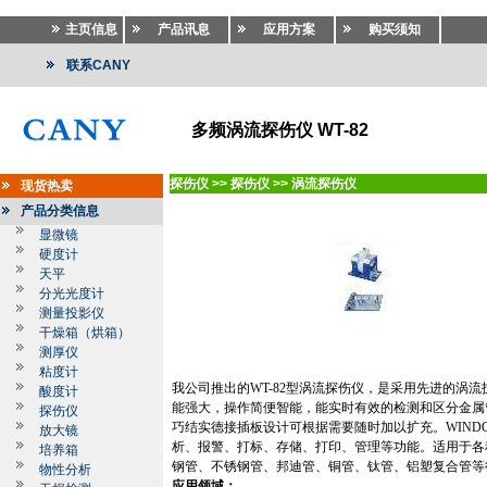
主页信息
产品讯息
应用方案
购买须知
联系CANY
多频涡流探伤仪 WT-82
探伤仪
>>
探伤仪
>>
涡流探伤仪
现货热卖
产品分类信息
显微镜
硬度计
天平
分光光度计
测量投影仪
干燥箱（烘箱）
测厚仪
粘度计
我公司推出的
WT-82型涡流探伤仪，是采用先进的涡
酸度计
能强大，操作简便智能，能实时有效的检测和区分金属
探伤仪
巧结实德接插板设计可根据需要随时加以扩充。WIND
放大镜
析、报警、打标、存储、打印、管理等功能。适用于各
培养箱
钢管、不锈钢管、邦迪管、铜管、钛管、铝塑复合管等
物性分析
应用领域：