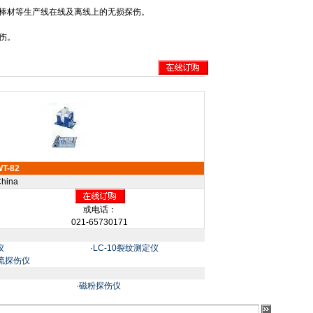
棒材等生产线在线及离线上的无损探伤。
伤。
T-82
hina
或电话：
021-65730171
仪
·
LC-10裂纹测定仪
涡流探伤仪
·
磁粉探伤仪