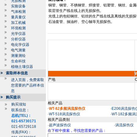
无损检测
铜管、钢管、不锈钢管、焊接管、铝塑管、钢丝、金属
实验设备
双层管生产线在线上的无损探伤。
气体检测
光缆上的包铝钢丝、铝丝的生产线在线及离线的无损探
量具量仪
石油套管、抽油杆、空心轴等无损探伤。
加工机械
环境检测
光学仪器
分析仪器
电化学仪器
电气测量
测量测绘
生命科技
植物土壤仪器
索取样本信息
W
产地
C
进入页面，免费索取
您需要的产品样本信
息
购买提示
相关产品
购买须知
·WT-82多频涡流探伤仪
·
E206涡流探伤
联系信息：
·
WT-518涡流探伤仪
·
WT-182多频
总机(TEL)：
相关产品类别
021-65730171
·
超声波探伤仪
·
涡流探伤仪
021-65729118
在下框中搜索，寻找您需要的产品：
传真(FAX)：