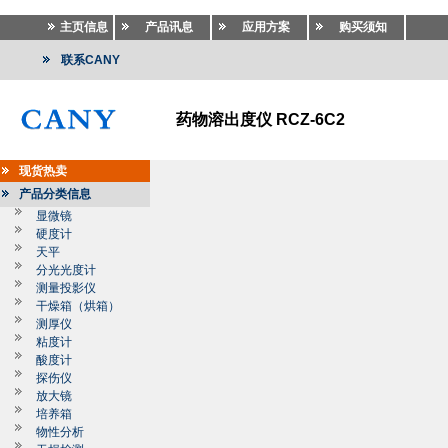
主页信息
产品讯息
应用方案
购买须知
联系CANY
药物溶出度仪 RCZ-6C2
现货热卖
产品分类信息
显微镜
硬度计
天平
分光光度计
测量投影仪
干燥箱（烘箱）
测厚仪
粘度计
酸度计
探伤仪
放大镜
培养箱
物性分析