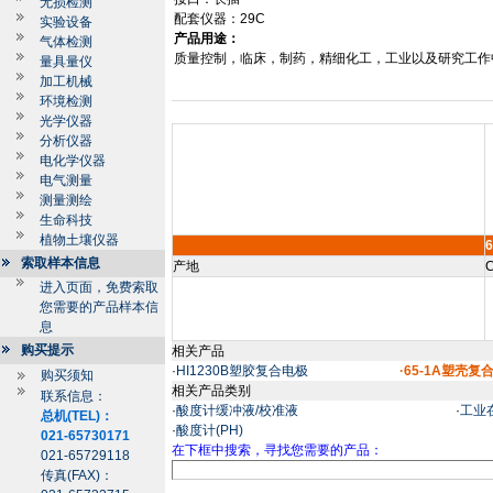
无损检测
配套仪器：
29C
实验设备
产品用途：
气体检测
质量控制，临床，制药，精细化工，工业以及研究工作
量具量仪
加工机械
环境检测
光学仪器
分析仪器
电化学仪器
电气测量
测量测绘
生命科技
植物土壤仪器
6
索取样本信息
产地
C
进入页面，免费索取
您需要的产品样本信
息
购买提示
相关产品
·
HI1230B塑胶复合电极
·65-1A塑壳复
购买须知
相关产品类别
联系信息：
·
酸度计缓冲液/校准液
·
工业
总机(TEL)：
·
酸度计(PH)
021-65730171
在下框中搜索，寻找您需要的产品：
021-65729118
传真(FAX)：