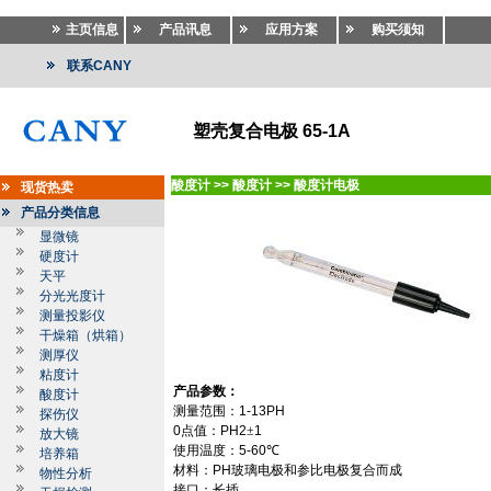
主页信息
产品讯息
应用方案
购买须知
联系CANY
塑壳复合电极 65-1A
酸度计
>>
酸度计
>>
酸度计电极
现货热卖
产品分类信息
显微镜
硬度计
天平
分光光度计
测量投影仪
干燥箱（烘箱）
测厚仪
粘度计
产品参数：
酸度计
测量范围：
1-13PH
探伤仪
0
点值：
PH2
±
1
放大镜
使用温度：
5-60
℃
培养箱
材料：
PH
玻璃电极和参比电极复合而成
物性分析
接口：长插