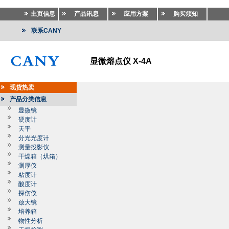
主页信息
产品讯息
应用方案
购买须知
联系CANY
显微熔点仪 X-4A
现货热卖
产品分类信息
显微镜
硬度计
天平
分光光度计
测量投影仪
干燥箱（烘箱）
测厚仪
粘度计
酸度计
探伤仪
放大镜
培养箱
物性分析