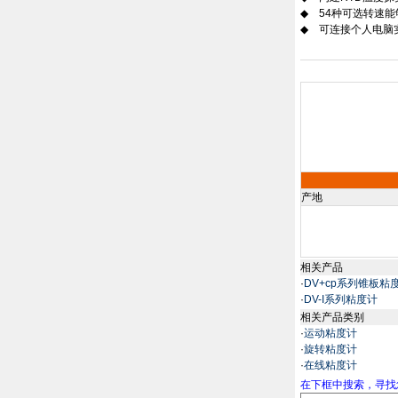
◆
54
种可选转速能
◆
可连接个人电脑
产地
相关产品
·
DV+cp系列锥板粘
·
DV-I系列粘度计
相关产品类别
·
运动粘度计
·
旋转粘度计
·
在线粘度计
在下框中搜索，寻找