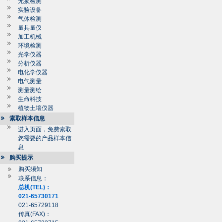
无损检测
实验设备
气体检测
量具量仪
加工机械
环境检测
光学仪器
分析仪器
电化学仪器
电气测量
测量测绘
生命科技
植物土壤仪器
索取样本信息
进入页面，免费索取
您需要的产品样本信
息
购买提示
购买须知
联系信息：
总机(TEL)：
021-65730171
021-65729118
传真(FAX)：