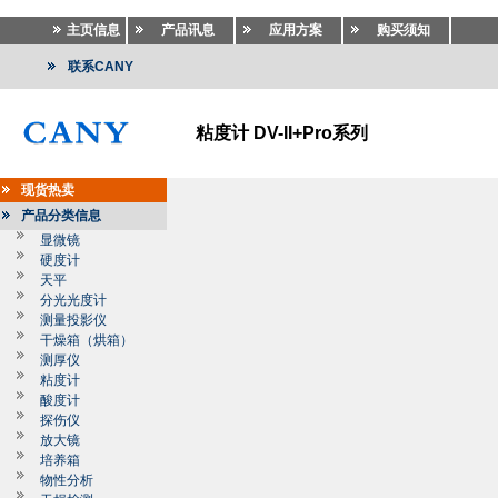
主页信息
产品讯息
应用方案
购买须知
联系CANY
粘度计 DV-II+Pro系列
现货热卖
产品分类信息
显微镜
硬度计
天平
分光光度计
测量投影仪
干燥箱（烘箱）
测厚仪
粘度计
酸度计
探伤仪
放大镜
培养箱
物性分析